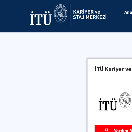
Ana
İTÜ Kariyer ve
Yardım B