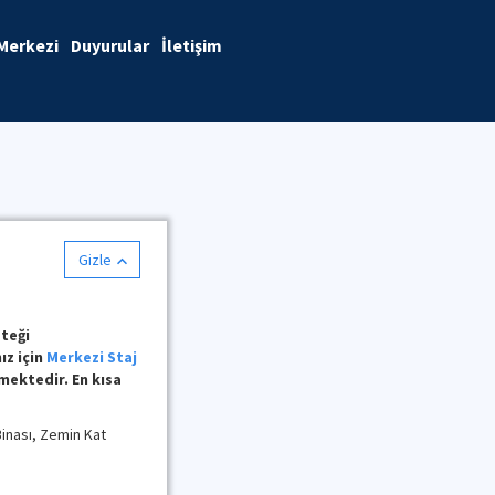
 Merkezi
Duyurular
İletişim
Gizle
steği
ız için
Merkezi Staj
ektedir. En kısa
inası, Zemin Kat