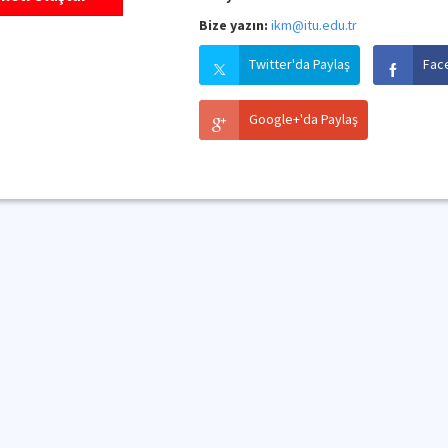
Bize yazın:
ikm@itu.edu.tr
Twitter'da Paylaş
Fac
Google+'da Paylaş