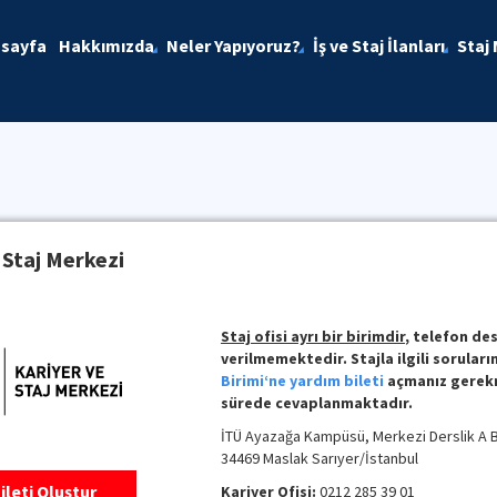
sayfa
Hakkımızda
Neler Yapıyoruz?
İş ve Staj İlanları
Staj
 Staj Merkezi
Staj ofisi ayrı bir birimdir
, telefon de
verilmemektedir. Stajla ilgili soruların
Birimi‘ne yardım bileti
açmanız gerekm
sürede cevaplanmaktadır.
İTÜ Ayazağa Kampüsü, Merkezi Derslik A B
34469 Maslak Sarıyer/İstanbul
ileti Oluştur
Kariyer Ofisi:
0212 285 39 01