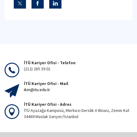
İTÜ Kariyer Ofisi - Telefon
(212) 285 39 01
İTÜ Kariyer Ofisi - Mail
ikm@itu.edu.tr
İTÜ Kariyer Ofisi - Adres
İTÜ Ayazağa Kampüsü, Merkezi Derslik A Binası, Zemin Kat
34469 Maslak Sarıyer/İstanbul